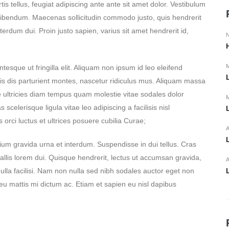
rtis tellus, feugiat adipiscing ante ante sit amet dolor. Vestibulum
t bibendum. Maecenas sollicitudin commodo justo, quis hendrerit
terdum dui. Proin justo sapien, varius sit amet hendrerit id,
N
M
tesque ut fringilla elit. Aliquam non ipsum id leo eleifend
nis dis parturient montes, nascetur ridiculus mus. Aliquam massa
e ultricies diam tempus quam molestie vitae sodales dolor
M
elerisque ligula vitae leo adipiscing a facilisis nisl
 orci luctus et ultrices posuere cubilia Curae;
A
ium gravida urna et interdum. Suspendisse in dui tellus. Cras
nvallis lorem dui. Quisque hendrerit, lectus ut accumsan gravida,
A
 Nulla facilisi. Nam non nulla sed nibh sodales auctor eget non
eu mattis mi dictum ac. Etiam et sapien eu nisl dapibus