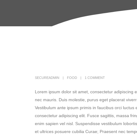
SECUREADMIN
FOOD
1 COMMENT
Lorem ipsum dolor sit amet, consectetur adipiscing el
nec mauris. Duis molestie, purus eget placerat viverra
Vestibulum ante ipsum primis in faucibus orci luctus 
consectetur adipiscing elit. Fusce sagittis, massa fring
enim sapien vel nisl. Suspendisse vestibulum lobortis
et ultrices posuere cubilia Curae; Praesent nec temp