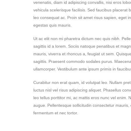
venenatis, diam id adipiscing convallis, nisi eros lobo
vehicula scelerisque facilisis. Sed faucibus placera
leo consequat ac. Proin sit amet risus sapien, eget in
egestas quis mauris.
Ut ac elit non mi pharetra dictum nec quis nibh. Pellen
sagittis id a lorem. Sociis natoque penatibus et mag
mauris, viverra et rhoncus a, feugiat ut sem. Quisqu
sagittis. Praesent commodo sodales purus. Maecenas sc
ullamcorper. Vestibulum ante ipsum primis in faucibus
Curabitur non erat quam, id volutpat leo. Nullam pret
luctus nisl vel risus adipiscing aliquet. Phasellus co
leo tellus porttitor mi, ac mattis eros nunc vel enim.
augue. Pellentesque sollicitudin consectetur mauris, 
fermentum et nec tortor.